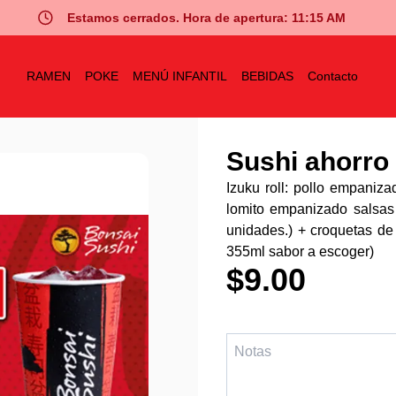
Estamos cerrados. Hora de apertura: 11:15 AM
RAMEN
POKE
MENÚ INFANTIL
BEBIDAS
Contacto
Sushi ahorro 
Izuku roll: pollo empaniz
lomito empanizado salsas 
unidades.) + croquetas de
355ml sabor a escoger)
$9.00